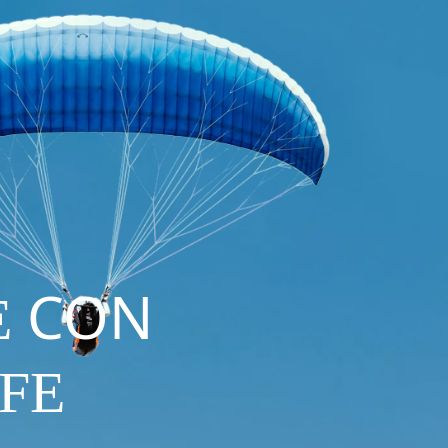
CON
E
FE