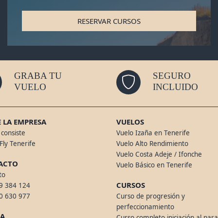
RESERVAR CURSOS
GRABA TU
SEGURO
VUELO
INCLUIDO
 LA EMPRESA
VUELOS
consiste
Vuelo Izaña en Tenerife
Fly Tenerife
Vuelo Alto Rendimiento
Vuelo Costa Adeje / Ifonche
ACTO
Vuelo Básico en Tenerife
to
CURSOS
9 384 124
0 630 977
Curso de progresión y
perfeccionamiento
DA
Curso completo iniciación al par