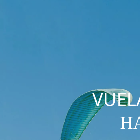
VUEL
H